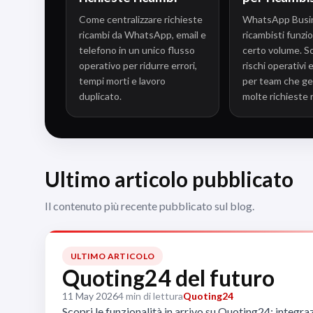
Come centralizzare richieste
WhatsApp Busi
ricambi da WhatsApp, email e
ricambisti funzio
telefono in un unico flusso
certo volume. Sco
operativo per ridurre errori,
rischi operativi 
tempi morti e lavoro
per team che g
duplicato.
molte richieste 
Ultimo articolo pubblicato
Il contenuto più recente pubblicato sul blog.
ULTIMO ARTICOLO
Quoting24 del futuro
11 May 2026
4 min di lettura
Quoting24
Scopri le funzionalità in arrivo su Quoting24: integr