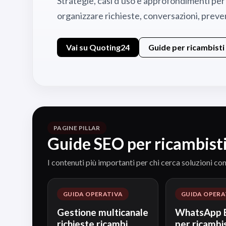
Strategie, casi d'uso e approfondimenti per
organizzare richieste, conversazioni, prev
Vai su Quoting24
Guide per ricambisti
PAGINE PILLAR
Guide SEO per ricambisti
I contenuti più importanti per chi cerca soluzioni con
GUIDA OPERATIVA
GUIDA OPERA
Gestione multicanale
WhatsApp B
richieste ricambi
per ricambis