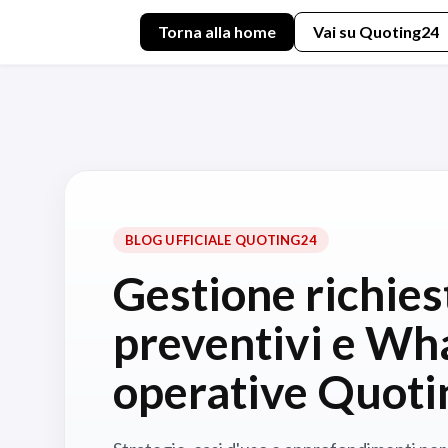
Torna alla home
Vai su Quoting24
BLOG UFFICIALE QUOTING24
Gestione richies
preventivi e Wh
operative Quot