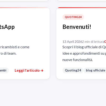
QUOTING24
atsApp
Benvenuti!
13 April 2026
2 min di lettura
Q
 ricambisti e come
Scopri il blog ufficiale di
ro di team.
idee e approfondimenti su 
nuove funzionalità.
Leggi l'articolo →
cambi
Quoting24
blog ufficiale