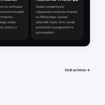
ere un software
Guida completa per
reventivi ricambi
organizzare richieste ricambi
ichieste,
su WhatsApp: numeri
rga, telaio,
aziendali, team, foto, vocali,
ti, storico e
preventivi, assegnazioni e
automazioni.
Vedi archivio →