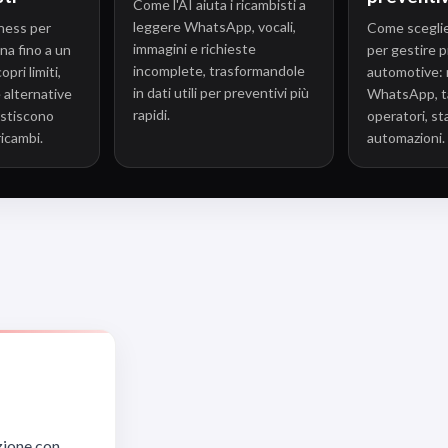
Come l'AI aiuta i ricambisti a
leggere WhatsApp, vocali,
ness per
Come scegli
immagini e richieste
na fino a un
per gestire p
incomplete, trasformandole
pri limiti,
automotive: r
in dati utili per preventivi più
e alternative
WhatsApp, ta
rapidi.
estiscono
operatori, sta
ricambi.
automazioni.
azione con