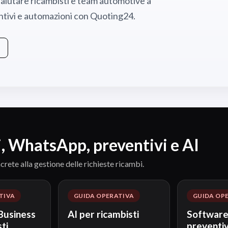
 aiutare ricambisti e team automotive a
entivi e automazioni con Quoting24.
, WhatsApp, preventivi e AI
crete alla gestione delle richieste ricambi.
TIVA
GUIDA OPERATIVA
GUIDA OP
usiness
AI per ricambisti
Software
ti
preventiv